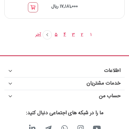
17٬181٬000 ریال
برند : Sandlight
نوع کانکتور: SC UPC to SC APC
نوع فیبر: OS2 9/125μm
طول موج: 1310/1550nm
1
2
3
4
5
آخر
اطلاعات
خدمات مشتریان
حساب من
ما را در شبکه های اجتماعی دنبال کنید: