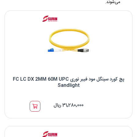
می‌شوند.
پچ کورد سینگل مود فیبر نوری FC LC DX 2MM 60M UPC
Sandlight
پچ کورد سینگل مود فیبر نوری FC LC DX 2MM 60M UPC Sandlight
31٬280٬000 ریال
برند : Sandlight
نوع کانکتور: LC UPC to FC UPC
نوع فیبر: OS2 9/125μm
طول موج: 1310/1550nm