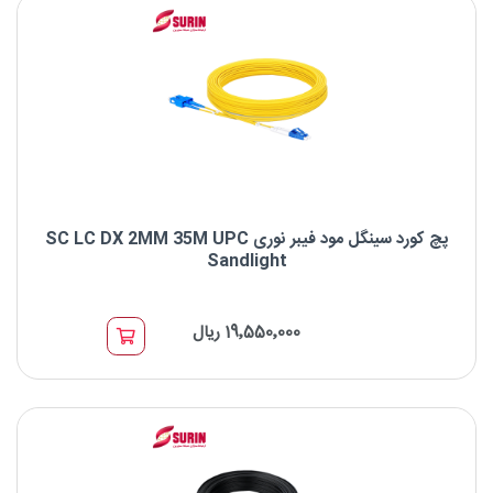
پچ کورد سینگل مود فیبر نوری SC LC DX 2MM 35M UPC
Sandlight
پچ کورد سینگل مود فیبر نوری SC LC DX 2MM 35M UPC Sandlight
19٬550٬000 ریال
برند : Sandlight
نوع کانکتور: SC UPC to LC UPC
نوع فیبر: OS2 9/125μm
طول موج: 1310/1550nm