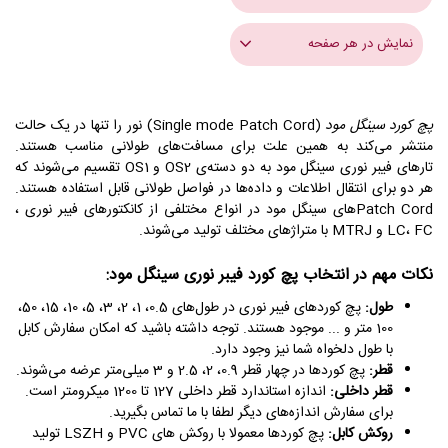
نمایش در هر صفحه
پچ کورد سینگل مود
(Single mode Patch Cord) نور را تنها در یک حالت
منتشر می‌کند به همین علت برای مسافت‌های طولانی‌ مناسب هستند.
تارهای فیبر نوری سینگل مود به دو دسته‌ی OS2 و OS1 تقسیم می‌شوند که
هر دو برای انتقال اطلاعات و داده‌ها در فواصل طولانی قابل استفاده هستند.
Patch Cordهای سینگل مود در انواع مختلفی از کانکتورهای فیبر نوری ،
LC، FC و MTRJ با متراژهای مختلف تولید می‌شوند.
نکات مهم در انتخاب پچ کورد فیبر نوری سینگل مود:
طول
:
پچ کوردهای فیبر نوری در طول‌های 0.5، 1، 2، 3، 5، 10، 15، 50،
100 متر و ... موجود هستند. توجه داشته باشید که امکان سفارش کابل
با طول دلخواه شما نیز وجود دارد.
قطر
:
پچ کوردها در چهار قطر 0.9، 2، 2.5 و 3 میلی‌متر عرضه می‌شوند.
قطر داخلی
:
اندازه استاندارد قطر داخلی 127 تا 1200 میکرومتر است.
برای سفارش اندازه‌های دیگر لطفا با ما تماس بگیرید.
روکش کابل
:
پچ کوردها معمولا با روکش های PVC و LSZH تولید