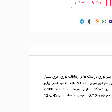
پیشنهاد به دوستان
 از طریق فیبر نوری در شبکه‌ها و ارتباطات نوری امری بسیار
مهم تلقی می‌شود و برای اطمینان از عملکرد بهینه این سیستم‌ها، می‌بایست توان سیگنال‌های نوری را به دقت اندازه گیری نمود. پاور متر فیبر نوری SURIN G710 به‌طور خاص برای
شبکه‌های فیبر نوری سینگل مود (SMF) طراحی شده و از کانکتورهای SC و ST برای اتصال به کابل‌های فیبر نوری پشتیبانی می‌کند. این دستگاه از طول موج‌های 850، 980، 1300،
1310، 1490، 1550 و 1625 نانومتر پشتیبانی می‌کند و محدوده اندازه‌گیری توان نوری آن 70- تا 10+ دسی‌بل است. باتری پاور متر فیبر نوری G710 لیتیومی و ابعاد آن 127x 45 x