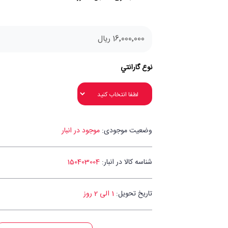
16٬000٬000 ریال
نوع گارانتي
وضعیت موجودی:
موجود در انبار
شناسه کالا در انبار:
150403004
تاریخ تحویل:
1 الی 2 روز