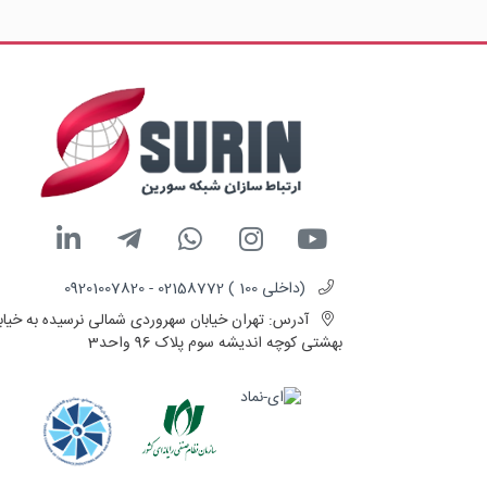
(داخلی 100 ) 02158772 - 09201007820
آدرس:
تهران خیابان سهروردی شمالی نرسیده به خیاب
بهشتی کوچه اندیشه سوم پلاک 96 واحد3