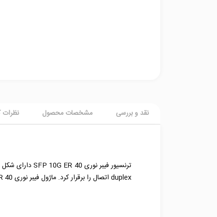
نقد و بررسی
مشخصات محصول
نظرات ک
duplex اتصال را برقرار کرد. ماژول فیبر نوری 10G ER 40 اطلاعات را با طول موج 1310nm و سرعت 11.3Gbps در فواصل 40 کیلومتر انتقال می‌دهد.