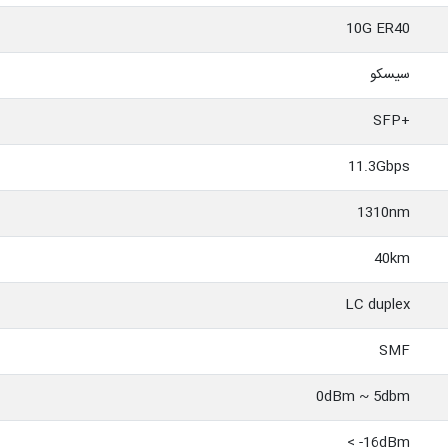
10G ER40
سیسکو
+SFP
11.3Gbps
1310nm
40km
LC duplex
SMF
0dBm ~ 5dbm
16dBm- >