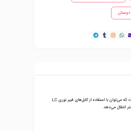
 دوستان
ترنسیور فیبر نوری SFP 10G ER 40 دارای شکل ظاهری +SFP است. همچنین این ماژول فیبر نوری دارای کانکتور LC duplex است که می‌توان با استفاده از کابل‌های فیبر نوری LC