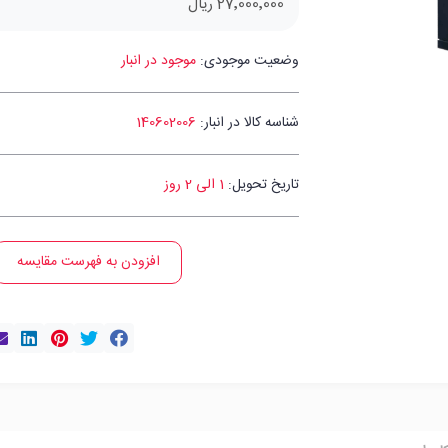
27٬000٬000 ریال
وضعیت موجودی:
موجود در انبار
شناسه کالا در انبار:
140602006
تاریخ تحویل:
1 الی 2 روز
افزودن به فهرست مقایسه