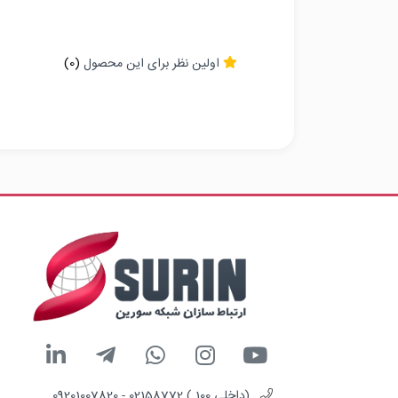
اولین نظر برای این محصول
(0)
(داخلی 100 ) 02158772 - 09201007820