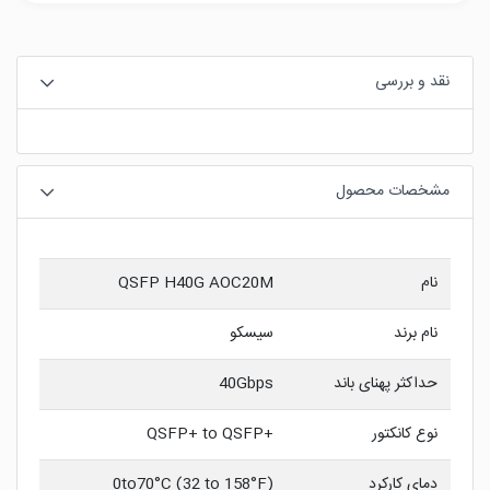
نقد و بررسی
مشخصات محصول
نام
QSFP H40G AOC20M
نام برند
سیسکو
حداکثر پهنای باند
40Gbps
نوع کانکتور
+QSFP+ to QSFP
دمای کارکرد
0to70°C (32 to 158°F)