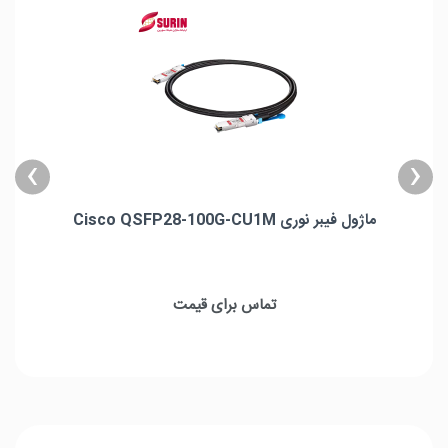
›
‹
ماژول فیبر نوری Cisco QSFP28-100G-CU1M
ماژول فیبر نوری Cisco QSFP28-100G-CU1M
حداکثر پهنای باند : 100Gbps
تماس برای قیمت
شعاع خمیدگی : 33mm
طول کابل : 1m