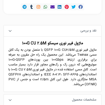
نقد و بررسی
ماژول فیبر نوری سیسکو 100G CU 2.5M
ماژول فیبر نوری QSFP 100G CU2/5M با متصل بودن به یک کابل
مسی Twinax می‌باشد. این محصول یک راه حل مقرون به صرفه
برای برقراری ارتباط 100Gbps بین پورت‌های 100G-QSFP
سوئیچ‌هایی که درون رک و رک‌های مجاور قرار دارد بسیار مناسب
است. کابل مسی استفاده شده در ماژول فیبر نوری 100G CU 2.5M با
استانداردهای IEEE 802.3، SFF-8665 و استانداردهای QSFP28
MSA سازگاری دارد. طول این کابل 2/5m است و جنس از PVC
(OFNR) می‌باشد.
مشخصات محصول