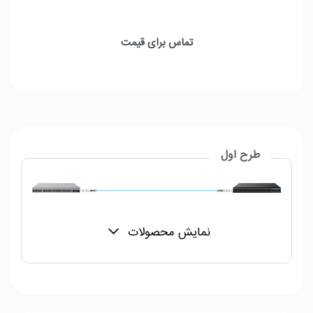
ماژول فیبر نوری Cisco QSFP28-100G-CU1M
حداکثر پهنای باند : 100Gbps
تماس برای قیمت
شعاع خمیدگی : 33mm
طول کابل : 1m
طرح اول
نمایش محصولات