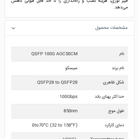
فیبر نوری، هزینهٔ نصب و راه‌اندازی را تا حد قابل قبولی کاهش
می‌دهد.
مشخصات محصول
نام
QSFP 100G AOC50CM
نام برند
سیسکو
شکل ظاهری
QSFP28 to QSFP28
حداکثر پهنای باند
100Gbps
طول موج
850nm
دمای کارکرد
0to70°C (32 to 158°F)