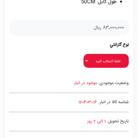
طول کابل: 50CM
83٬000٬000 ریال
نوع گارانتي
وضعیت موجودی:
موجود در انبار
شناسه کالا در انبار:
120403016
تاریخ تحویل:
1 الی 2 روز