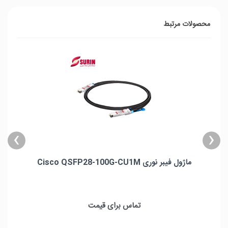
محصولات مرتبط
›
‹
ماژول فیبر نوری Cisco QSFP28-100G-CU1M
ماژول فیبر نوری Cisco QSFP28-100G-CU1M
حداکثر پهنای باند : 100Gbps
تماس برای قیمت
شعاع خمیدگی : 33mm
طول کابل : 1m