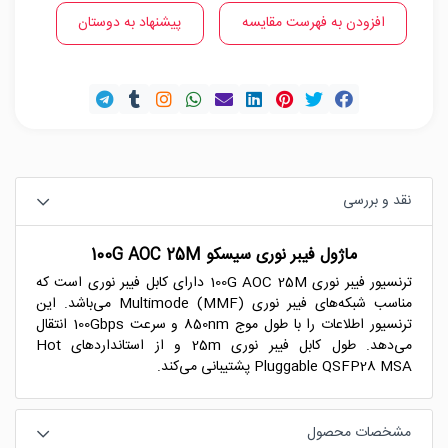
افزودن به فهرست مقایسه
پیشنهاد به دوستان
نقد و بررسی
ماژول فیبر نوری سیسکو 100G AOC 25M
ترنسیور فیبر نوری 100G AOC 25M دارای کابل فیبر نوری است که
مناسب شبکه‌های فیبر نوری Multimode (MMF) می‌باشد. این
ترنسیور اطلاعات را با طول موج 850nm و سرعت 100Gbps انتقال
می‌دهد. طول کابل فیبر نوری 25m و از استانداردهای Hot
Pluggable QSFP28 MSA پشتیبانی می‌کند.
مشخصات محصول