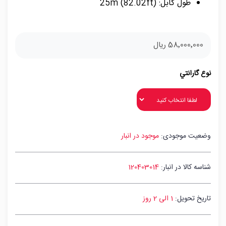
طول کابل: 25m (82.02ft)
58٬000٬000 ریال
نوع گارانتي
وضعیت موجودی:
موجود در انبار
شناسه کالا در انبار:
120403014
تاریخ تحویل:
1 الی 2 روز