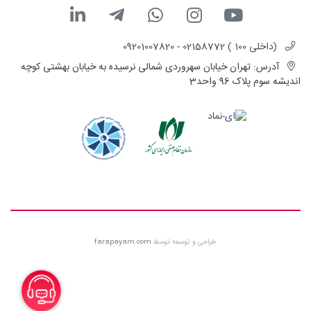
(داخلی 100 ) 02158772 - 09201007820
آدرس:
تهران خیابان سهروردی شمالی نرسیده به خیابان بهشتی کوچه
اندیشه سوم پلاک 96 واحد3
طراحی و توسعه توسط
farapayam.com