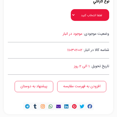
نوع گارانتي
وضعیت موجودی:
موجود در انبار
شناسه کالا در انبار:
110302002
تاریخ تحویل:
1 الی 2 روز
افزودن به فهرست مقایسه
پیشنهاد به دوستان