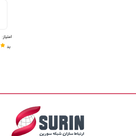
امتیاز:
بد