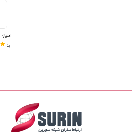
امتیاز:
بد