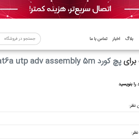
بلاگ
اخبار
تماس با ما
برای
پچ کورد cat6a utp adv assembly 5m متا
 را بنویسید
 نظر:
نظر: