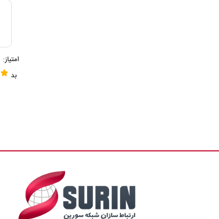
امتیاز:
بد