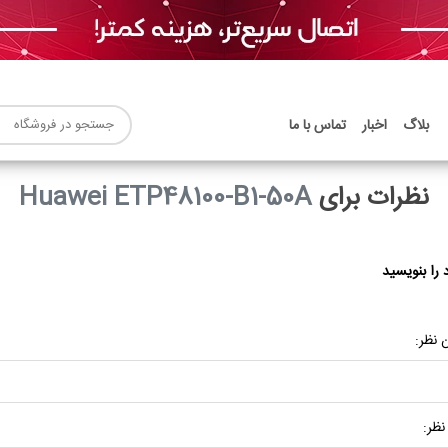
بلاگ
اخبار
تماس با ما
نظرات برای
Huawei ETP48100-B1-50A
 را بنویسید
 نظر:
نظر: