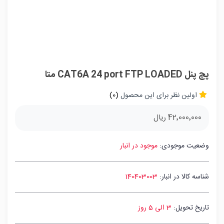
پچ پنل CAT6A 24 port FTP LOADED متا
اولین نظر برای این محصول
(0)
42٬000٬000 ریال
وضعیت موجودی:
موجود در انبار
شناسه کالا در انبار:
140403003
تاریخ تحویل:
3 الی 5 روز