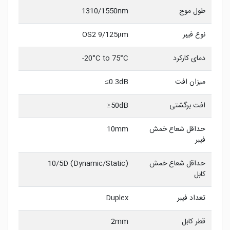
طول موج
1310/1550nm
نوع فیبر
OS2 9/125μm
دمای کارکرد
20°C to 75°C-
میزان افت
0.3dB≥
افت برگشتی
50dB≤
حداقل شعاع خمش
10mm
فیبر
حداقل شعاع خمش
10/5D (Dynamic/Static)
کابل
تعداد فیبر
Duplex
قطر کابل
2mm