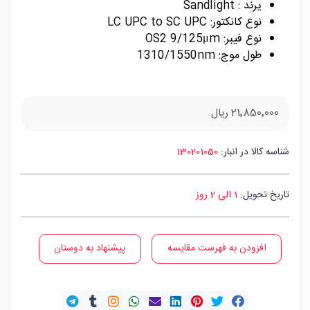
یرند : Sandlight
نوع کانکتور: LC UPC to SC UPC
نوع فیبر: OS2 9/125μm
طول موج: 1310/1550nm
21٬850٬000 ریال
شناسه کالا در انبار:
130201050
تاریخ تحویل:
1 الی 2 روز
افزودن به فهرست مقایسه
پیشنهاد به دوستان