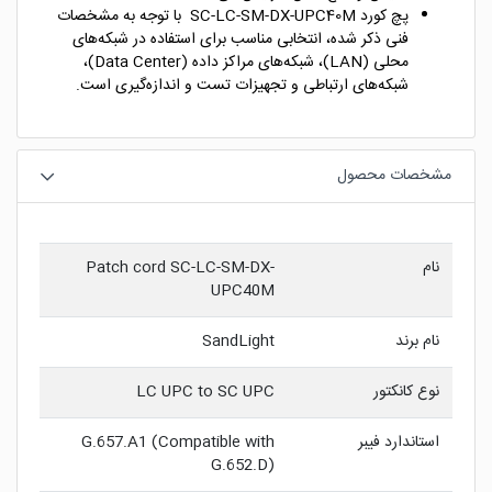
پچ کورد SC-LC-SM-DX-UPC40M با توجه به مشخصات
فنی ذکر شده، انتخابی مناسب برای استفاده در شبکه‌های
محلی (LAN)، شبکه‌های مراکز داده (Data Center)،
شبکه‌های ارتباطی و تجهیزات تست و اندازه‌گیری است.
مشخصات محصول
نام
Patch cord SC-LC-SM-DX-
UPC40M
نام برند
SandLight
نوع کانکتور
LC UPC to SC UPC
استاندارد فیبر
G.657.A1 (Compatible with
G.652.D)