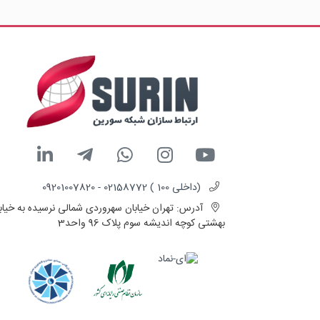
(داخلی 100 ) 02158772 - 09201007820
آدرس:
تهران خیابان سهروردی شمالی نرسیده به خیاب
بهشتی کوچه اندیشه سوم پلاک 96 واحد3