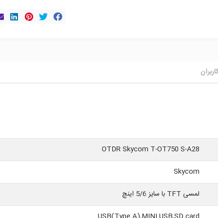
اربران
OTDR Skycom T-OT750 S-A28
Skycom
لمسی TFT با سایز 5/6 اینچ
USB(Type A),MINI USB,SD card