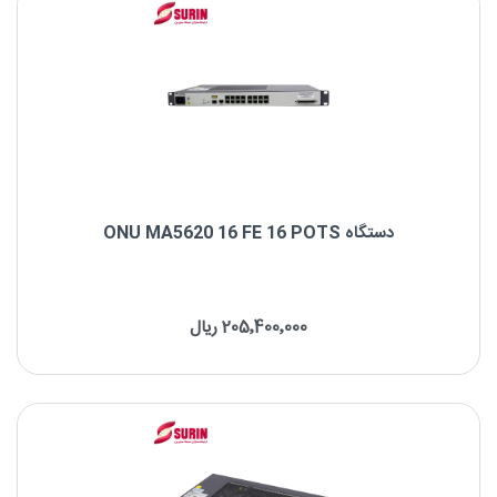
دستگاه ONU MA5620 16 FE 16 POTS
نام: HUAWEI ONU MA5620 16FE+16POTS
پورت ها: 16FE port+16POTS
205٬400٬000 ریال