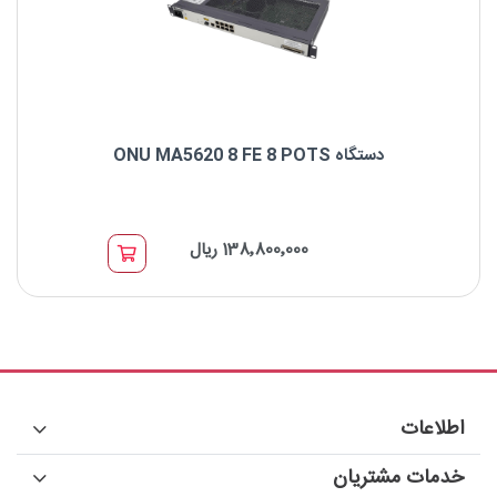
دستگاه ONU MA5620 8 FE 8 POTS
نام: HUAWEI ONU MA5620 8FE+8POTS
138٬800٬000 ریال
پورت ها: 8FE port+8POTS
اطلاعات
خدمات مشتریان