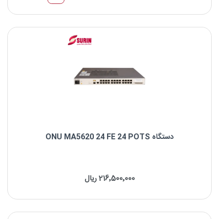
دستگاه ONU MA5620 24 FE 24 POTS
نام: HUAWEI ONU MA5620 24FE+24POTS
پورت ها: 16FE port+16POTS
216٬500٬000 ریال