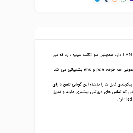
IP Phone Grandstream مدل GXP1615 از مدل های پر طرفدار و پرفروش در بازار است. مدل GXP1625 دو پورت LAN 10/100 دارد همچنین دو اکانت سیپ دارد که می
این گوشی از مدل های میان رده ای Grandstream است. کیفیت صدای GXP1615 به صورت HD است و از کنفرانس های صوتی سه طرفه، poe و ehs پشتیبانی می کند.
داد خطوط بالایی دارید می توانید از این مدل استفاده کنید چرا که GXP1625 به شما امکان پیکربندی فایل ها را بدهد؛ این گوشی تلفن دارای
یژگی برای دسته از کاربرانی که تماس های دریافتی بیشتری دارند و تمایل