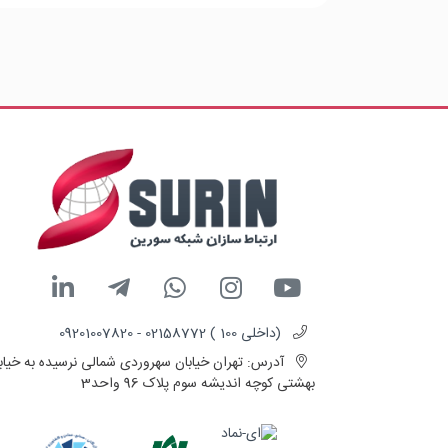
(داخلی 100 ) 02158772 - 09201007820
آدرس:
تهران خیابان سهروردی شمالی نرسیده به خیاب
بهشتی کوچه اندیشه سوم پلاک 96 واحد3