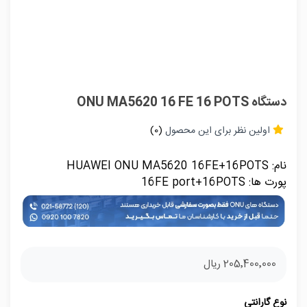
دستگاه ONU MA5620 16 FE 16 POTS
اولین نظر برای این محصول
(0)
نام: HUAWEI ONU MA5620 16FE+16POTS
پورت ها: 16FE port+16POTS
205٬400٬000 ریال
نوع گارانتي