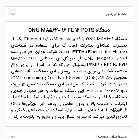
نقد و بررسی
دستگاه ONU MA5620 16 FE 16 POTS
دستگاه ONU MA5626 با 16 پورت Ethernet 10/100Mbps یکی از
تجهیزات شبکه‌ای پیشرفته است که برای استفاده در شبکه‌های
FTTH (Fiber-to-the-Home) توسط شرکت هواوی طراحی شده
است. ONU MA5626 از پروتکل‌های مختلفی مانند GPON،
EPON، P2P و P2MP پشتیبانی می‌کند که این امر آن را برای انواع
مختلف شبکه‌های نوری مناسب می‌سازد. این دستگاه با قابلیت‌هایی
همچون Quality of Service (QoS)، VLAN و IGMP snooping
به بهبود عملکرد شبکه کمک می‌کند. این دستگاه با داشتن 16 پورت
Ethernet 10/100Mbps، این دستگاه می‌تواند به طور همزمان چندین
دستگاه مختلف را به شبکه متصل کرده و به کاربران امکان استفاده از
اینترنت با سرعت بالا و بدون قطعی را بدهد. این ویژگی‌ها ONU
MA5626 را به گزینه‌ای مناسب برای استفاده در محیط‌های خانگی و
تجاری تبدیل می‌کند که نیاز به اتصال پایدار و سریع به اینترنت دارند.
مشخصات محصول