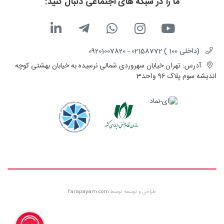
ما را در شبکه های اجتماعی دنبال کنید:
(داخلی 100 ) 02158772 - 09201007820
آدرس:
تهران خیابان سهروردی شمالی نرسیده به خیابان بهشتی کوچه
اندیشه سوم پلاک 96 واحد3
طراحی و توسعه توسط
farapayam.com