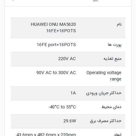
نام
HUAWEI ONU MA5620
16FE+16POTS
پورت ها
16FE port+16POTS
منبع تغذیه
220V AC
90V AC to 300V AC
Operating voltage
range
حداکثر جریان ورودی
1A
دمای محیط
40°C to 55°C-
حداکثر مصرف برق
29.6W
ابعاد
43.6mm x 482.6mm x 220mm