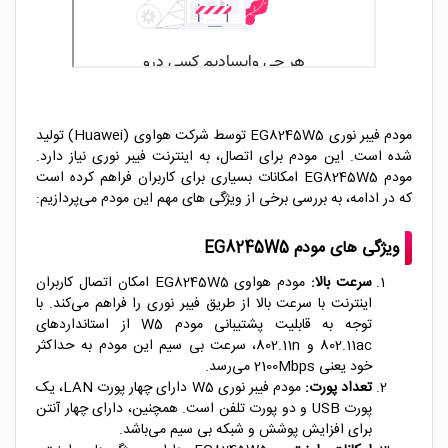
مودم فیبر نوری EG8245W5 توسط شرکت هواوی (Huawei) تولید
شده است. این مودم برای اتصال، به اینترنت فیبر نوری نیاز دارد.
مودم EG8245W5 امکانات بسیاری برای کاربران فراهم کرده است
که در ادامه، به بررسی برخی از ویژگی های مهم این مودم می‌پردازیم:
ویژگی های مودم EG8245W5
سرعت بالا:
مودم هواوی EG8245W5 امکان اتصال کاربران
اینترنت با سرعت بالا از طریق فیبر نوری را فراهم می‌کند. با
توجه به قابلیت پشتیبانی مودم W5 از استانداردهای
802.11ac و 802.11n، سرعت بی سیم این مودم به حداکثر
خود یعنی 2100Mbps می‌رسد.
تعداد پورت:
مودم فیبر نوری W5 دارای چهار پورت LAN، یک
پورت USB و دو پورت تلفن است. همچنین، دارای چهار آنتن
برای افزایش پوشش و شبکه بی سیم می‌باشد.