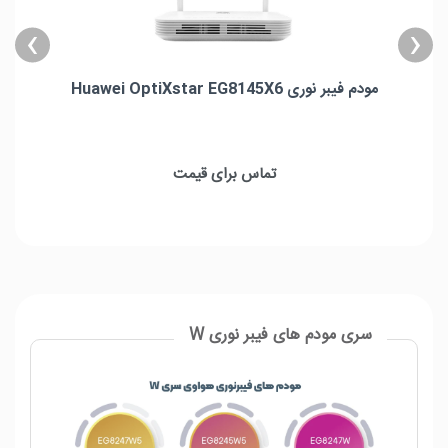
›
‹
مودم فیبر نوری Huawei OptiXstar EG8145X6
مودم فیبر نوری Huawei OptiXstar EG8145X6
تعداد پورت تلفن : 1 عدد
تماس برای قیمت
تعداد پورت شبکه : 4 عدد
تعداد USB پورت : 2 عدد
سرعت پورت شبکه: 4 عدد گیگ
باند فرکانسی: دو باند
پشتیبانی از Wi-Fi نسل 6
سری مودم های فیبر نوری W