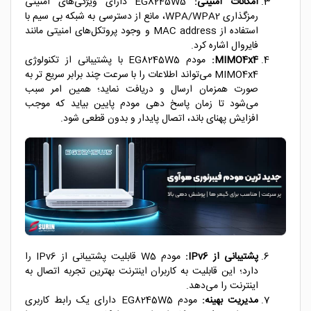
امکانات امنیتی:
EG8245W5 دارای ویژگی‌های امنیتی
رمزگذاری WPA/WPA2، مانع از دسترسی به شبکه بی سیم با
استفاده از MAC address و وجود پروتکل‌های امنیتی مانند
فایروال اشاره کرد.
MIMO4x4:
مودم EG8245W5 با پشتیبانی از تکنولوژی
MIMO4x4 می‌تواند اطلاعات را با سرعت چند برابر سریع تر به
صورت همزمان ارسال و دریافت نماید؛ همین امر سبب
می‌شود تا زمان پاسخ دهی مودم پایین بیاید که موجب
افزایش پهنای باند، اتصال پایدار و بدون قطعی شود.
پشتیبانی از IPv6:
مودم W5 قابلیت پشتیبانی از IPv6 را
دارد؛ این قابلیت به کاربران اینترنت بهترین تجربه اتصال به
اینترنت را می‌دهد.
مدیریت بهینه:
مودم EG8245W5 دارای یک رابط کاربری