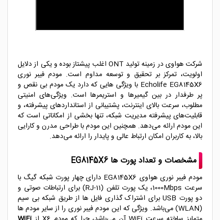
شرکت هواوی در زمینه تولید ONT اغلب پیشتاز بوده و یکی از دلایل
اولویت، تمرکز بر تحقیق و توسعه مداوم است. مودم فیبر نوری
Echolife EG8145X6 با ویژگی هایی که دارد یک مودم بی نقص و
پر طرفدار در بین گیمیرها و استریمرها است.
ویژگی‌های امنیتی
مطلوب، سرعت بالای اینترنت، پشتیبانی از استانداردهای پیشرفته، و
قابلیت‌های پیشرفته مدیریت شبکه، تنها بخشی از امکاناتی است که
این مودم ارائه می‌دهد. همچنین این مودم با طراحی مدرن و کارایی
بالا، به کاربران امکان ارتباط عالی و پایدار را ارائه می‌دهد.
مشخصات و تعداد پورت ها EG8145X6
مودم فیبر نوری هواوی EG8145X6 دارای چهار پورت شبکه گیگ با
سرعت 1000Mbps، یک پورت تلفن (RJ-11) برای ارتباطات صوتی و
دو پورت USB برای اشتراک گذاری فایل ها از طریق شبکه بی سیم
(WLAN) می‌باشد. ویژگی که این مودم فیبر نوری را از سایر مودم ها
متمایز ساخته سرعت WiFi آن می‌باشد، چرا که مودم X6 از
WiFi