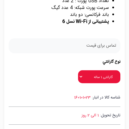
تعداد USB پورت : 2 عدد
سرعت پورت شبکه: 4 عدد گیگ
باند فرکانسی: دو باند
پشتیبانی از Wi-Fi نسل 6
تماس برای قیمت
نوع گارانتي
شناسه کالا در انبار:
160101023
تاریخ تحویل:
1 الی 2 روز