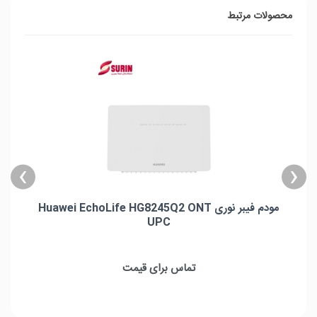
محصولات مرتبط
›
‹
مودم فیبر نوری Huawei EchoLife HG8245Q2 ONT
UPC
مودم فیبر نوری Huawei EchoLife HG8245Q2 ONT UPC
تعداد پورت تلفن : 1 عدد
تماس برای قیمت
تعداد پورت شبکه : 4 عدد
تعداد USB پورت : 2 عدد
سرعت پورت شبکه: 4 عدد گیگ
باند فرکانسی: دو باند