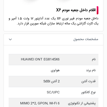
اقلام داخل جعبه مودم X6
داخل جعبه مودم فیبر نوری X6 یک عدد آداپتور 12 ولت 1.5 آمپر و
یک کارت گارانتی یک ساله ارتباط سازان شبکه سورین قرار دارد.
مشخصات محصول
نام
HUAWEI ONT EG8145X6
نام برند
هواوی
قدرت آنتن
2 آنتن 5dBi
نوع کانکتور
SC/UPC
پشتیبانی از تکنولوژی
MIMO 2*2, GPON, Wi-Fi 6