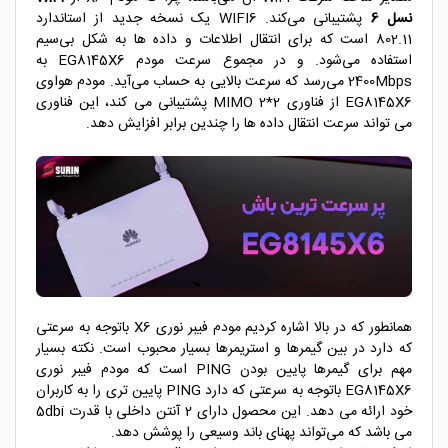
نسل 6
پشتیبانی می‌کند. WIFI6 یک نسخه جدید از استاندارد
802.11 است که برای انتقال اطلاعات و داده ها به شکل بی‌سیم
استفاده می‌شود. و در مجموع سرعت مودم EG8145X6 به
2400Mbps می‌رسد که سرعت بالایی به حساب می‌آید. مودم هواوی
EG8145X6 از فناوری MIMO 2*2 پشتیبانی می کند، این فناوری
می تواند سرعت انتقال داده ها را چندین برابر افزایش دهد.
همانطور که در بالا اشاره کردیم مودم فیبر نوری X6 باتوجه به سرعتی
که دارد در بین گیمرها و استریمرها بسیار محبوب است. نکته بسیار
مهم برای گیمرها پایین بودن PING است که مودم فیبر نوری
EG8145X6 باتوجه به سرعتی که دارد PING پایین تری را به کاربران
خود ارائه می دهد. این محصول دارای 2 آنتن داخلی با قدرت 5dbi
می باشد که می‌تواند پهنای باند وسیعی را پوشش دهد.