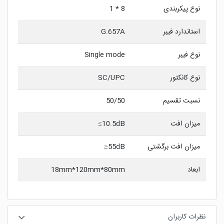
نوع پیکربندی
8 * 1
استاندارد فیبر
G.657A
نوع فیبر
Single mode
نوع کانکتور
SC/UPC
نسبت تقسیم
50/50
میزان افت
10.5dB≥
میزان افت برگشتی
55dB≤
ابعاد
18mm*120mm*80mm
نظرات کاربران