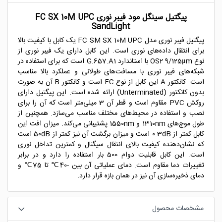
پیگتیل سینگل مود فیبر نوری FC SX 10M UPC
SandLight
پیگتیل فیبر نوری مدل FC SM SX 10M UPC یک کابل با کیفیت بالا
برای انتقال داده‌های نوری است. این کابل دارای یک فیبر نوری از
نوع OS2 9/125μm با استاندارد G.657.A1 است که برای استفاده در
شبکه‌های فیبر نوری با مسافت‌های طولانی و عملکرد بالا مناسب
است. کانکتور A این کابل از نوع FC است و کانکتور B آن به صورت
بدون کانکتور (Unterminated) ارائه شده است. این پیگتیل دارای
روکش PVC مقاوم است و قطر آن 3 میلی‌متر است که آن را برای
نصب و استفاده در محیط‌های مختلف مناسب می‌سازد. همچنین از
طول موج‌های 1310nm و 1550nm پشتیبانی می‌کند. میزان افت این
کابل کمتر از 0.3dB است و میزان برگشت آن نیز کمتر از 50dB است
که نشان‌دهنده کیفیت بالای انتقال سیگنال و کمترین تداخل نوری
است. این کابل قابلیت دوام 500 بار استفاده را دارد و در برابر
تغییرات دما مقاوم است. دمای عملیاتی آن بین -40℃ تا 75℃ و
دمای ذخیره‌سازی آن نیز در همان بازه قرار دارد.
مشخصات محصول