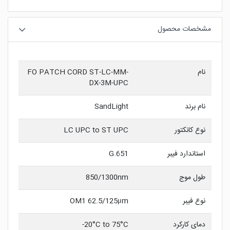
مشخصات محصول
نام
FO PATCH CORD ST-LC-MM-
DX-3M-UPC
نام برند
SandLight
نوع کانکتور
LC UPC to ST UPC
استاندارد فیبر
G.651
طول موج
850/1300nm
نوع فیبر
OM1 62.5/125μm
دمای کارکرد
20°C to 75°C-