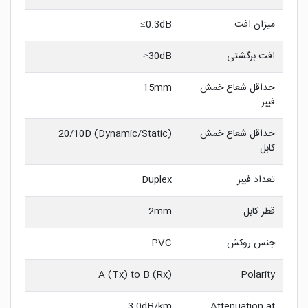
میزان افت
0.3dB≥
افت برگشتی
30dB≤
حداقل شعاع خمش
15mm
فیبر
حداقل شعاع خمش
20/10D (Dynamic/Static)
کابل
تعداد فیبر
Duplex
قطر کابل
2mm
جنس روکش
PVC
A (Tx) to B (Rx)
Polarity
3.0dB/km
Attenuation at