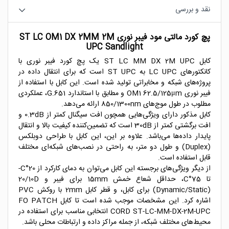
نقد و بررسی
پچ کورد مالتی مود فیبر نوری ST LC OM1 DX 2MM 2M
UPC Sandlight
کابل ST LC MM DX 2M UPC یک پچ کورد فیبر نوری با
کانکتورهای LC UPC به ST UPC است که برای انتقال داده در
پروژه‌های شبکه و مخابراتی تولید شده است. این کابل با استفاده از
فیبر نوری OM1 62.5/125μm و مطابق با استاندارد G.651، عملکردی
مطلوب در طول موج‌های 850/1300nm ارائه می‌دهد.
کابل مذکور دارای ویژگی‌هایی همچون افت سیگنال کمتر از 0.3dB و
افت برگشتی کمتر از 30dB است که تضمین‌کننده کیفیت بالا و انتقال
پایدار داده‌ها می‌باشد. علاوه بر این، این کابل با طراحی دوبلکس
(Duplex) و طول دو متر، به راحتی در نصب‌های شبکه‌ای مختلف
قابل استفاده است.
از دیگر ویژگی‌های برجسته این کابل می‌توان به دمای کارکرد از 20°C-
تا 75°C، حداقل شعاع خمش 15mm برای فیبر و 20/10D
(Dynamic/Static) برای کابل، و قطر کابل 2mm با روکش PVC
اشاره کرد. این مشخصات موجب شده است تا کابل FO PATCH
CORD ST-LC-MM-DX-2M-UPC انتخابی مناسب برای استفاده در
محیط‌های مختلف شبکه، از جمله مراکز داده و ارتباطات محلی باشد.