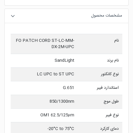
مشخصات محصول
نام
FO PATCH CORD ST-LC-MM-
DX-2M-UPC
نام برند
SandLight
نوع کانکتور
LC UPC to ST UPC
استاندارد فیبر
G.651
طول موج
850/1300nm
نوع فیبر
OM1 62.5/125μm
دمای کارکرد
20°C to 75°C-