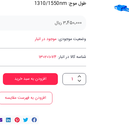
طول موج: 1310/1550nm
3٬450٬000 ریال
وضعیت موجودی:
موجود در انبار
شناسه کالا در انبار:
130201074
افزودن به سبد خرید
افزودن به فهرست مقایسه