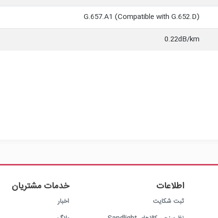
G.657.A1 (Compatible with G.652.D)
0.22dB/km
اطلاعات
خدمات مشتریان
ثبت شکایت
اخبار