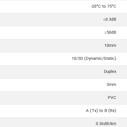
20°C to 75°C-
0.3dB≥
50dB≤
10mm
10/5D (Dynamic/Static)
Duplex
3mm
PVC
A (Tx) to B (Rx)
0.36dB/km