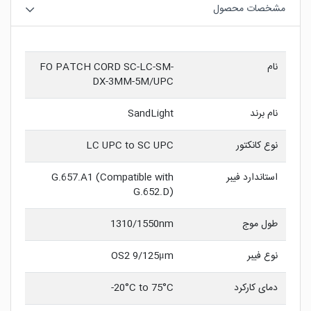
مشخصات محصول
نام
FO PATCH CORD SC-LC-SM-
DX-3MM-5M/UPC
نام برند
SandLight
نوع کانکتور
LC UPC to SC UPC
استاندارد فیبر
G.657.A1 (Compatible with
G.652.D)
طول موج
1310/1550nm
نوع فیبر
OS2 9/125μm
دمای کارکرد
20°C to 75°C-