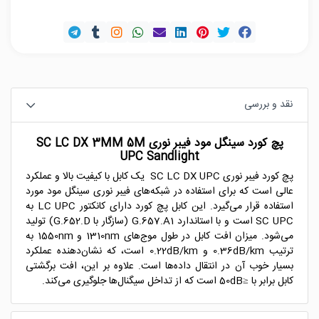
نقد و بررسی
پچ کورد سینگل مود فیبر نوری SC LC DX 3MM 5M
UPC Sandlight
پچ کورد فیبر نوری SC LC DX UPC یک کابل با کیفیت بالا و عملکرد
عالی است که برای استفاده در شبکه‌های فیبر نوری سینگل مود مورد
استفاده قرار می‌گیرد. این کابل پچ کورد دارای کانکتور LC UPC به
SC UPC است و با استاندارد G.657.A1 (سازگار با G.652.D) تولید
می‌شود. میزان افت کابل در طول موج‌های 1310nm و 1550nm به
ترتیب 0.36dB/km و 0.22dB/km است، که نشان‌دهنده عملکرد
بسیار خوب آن در انتقال داده‌ها است. علاوه بر این، افت برگشتی
کابل برابر با ≤50dB است که از تداخل سیگنال‌ها جلوگیری می‌کند.