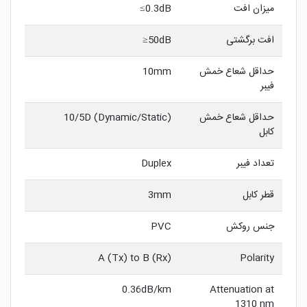
میزان افت
0.3dB≥
افت برگشتی
50dB≤
حداقل شعاع خمش
10mm
فیبر
حداقل شعاع خمش
10/5D (Dynamic/Static)
کابل
تعداد فیبر
Duplex
قطر کابل
3mm
جنس روکش
PVC
A (Tx) to B (Rx)
Polarity
0.36dB/km
Attenuation at
1310 nm