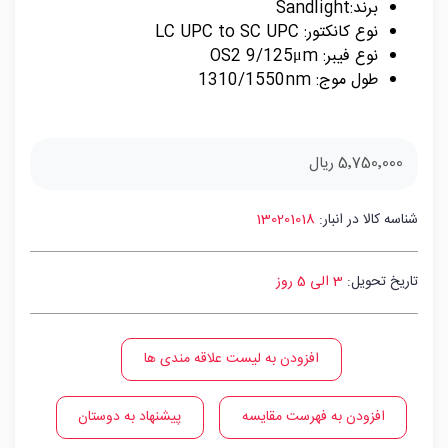
برند:Sandlight
نوع کانکتور: LC UPC to SC UPC
نوع فیبر: OS2 9/125μm
طول موج: 1310/1550nm
5٬750٬000 ریال
شناسه کالا در انبار:
130201018
تاریخ تحویل:
3 الی 5 روز
افزودن به لیست علاقه مندی ها
افزودن به فهرست مقایسه
پیشنهاد به دوستان