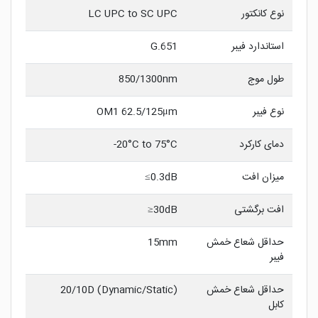
نوع کانکتور
LC UPC to SC UPC
استاندارد فیبر
G.651
طول موج
850/1300nm
نوع فیبر
OM1 62.5/125μm
دمای کارکرد
20°C to 75°C-
میزان افت
0.3dB≥
افت برگشتی
30dB≤
حداقل شعاع خمش
15mm
فیبر
حداقل شعاع خمش
20/10D (Dynamic/Static)
کابل