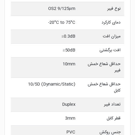
نوع فیبر
OS2 9/125μm
دمای کارکرد
20°C to 75°C-
میزان افت
0.3dB≥
افت برگشتی
50dB≤
حداقل شعاع خمش
10mm
فیبر
حداقل شعاع خمش
10/5D (Dynamic/Static)
کابل
تعداد فیبر
Duplex
قطر کابل
3mm
جنس روکش
PVC