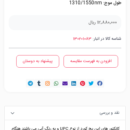
طول موج: 1310/1550nm
12٬880٬000 ریال
شناسه کالا در انبار:
130201083
افزودن به فهرست مقایسه
پیشنهاد به دوستان
نقد و بررسی
کانکتور های این پچ کورد از نوع UPC و به رنگ آبی می باشند.هنگام