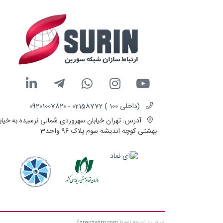
(داخلی 100 ) 02158772 - 09201007820
آدرس:
تهران خیابان سهروردی شمالی نرسیده به خیاب
بهشتی کوچه اندیشه سوم پلاک 96 واحد3
طراحی و توسعه توسط
farapayam.com