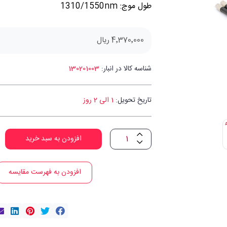
طول موج: 1310/1550nm
4٬370٬000 ریال
شناسه کالا در انبار:
130201003
تاریخ تحویل:
1 الی 2 روز
افزودن به سبد خرید
افزودن به فهرست مقایسه