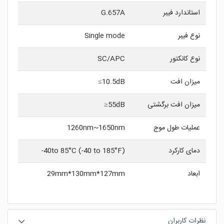
استاندارد فیبر
G.657A
نوع فیبر
Single mode
نوع کانکتور
SC/APC
میزان افت
10.5dB≥
میزان افت برگشتی
55dB≤
عملیات طول موج
1260nm~1650nm
دمای کارکرد
40to 85°C (-40 to 185°F)-
ابعاد
29mm*130mm*127mm
نظرات کاربران