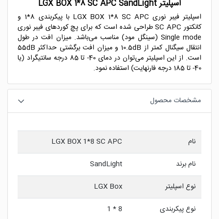
اسپلیتر LGX BOX 1*8 SC APC SandLight
اسپلیتر فیبر نوری LGX BOX 1*8 SC APC با پیکربندی 8*1 و
کانکتور SC APC طراحی شده است که برای پچ کوردهای فیبر نوری
Single mode (سینگل مود) مناسب می‌باشد. میزان افت در طول
انتقال سیگنال کمتر از 10.5dB و میزان افت برگشتی حداکثر 55dB
است. از این اسپلیتر می‌توان در دمای 40- تا 85 درجه سانتیگراد (یا
40- تا 185 درجه فارنهایت) استفاده نمود.
مشخصات محصول
نام
LGX BOX 1*8 SC APC
نام برند
SandLight
نوع اسپلیتر
LGX Box
نوع پیکربندی
8 * 1