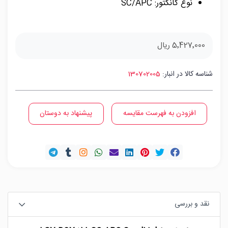
نوع کانکتور: SC/APC
5٬427٬000 ریال
شناسه کالا در انبار:
130702005
افزودن به فهرست مقایسه
پیشنهاد به دوستان
نقد و بررسی