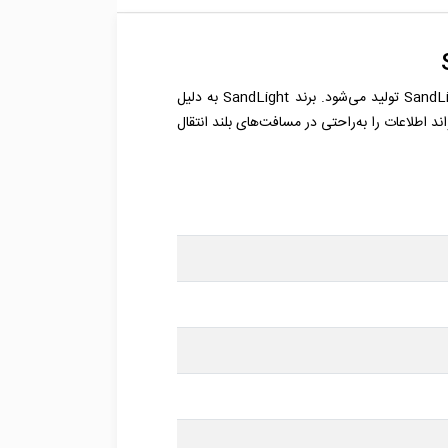
کابل فیبر نوری 12 کور سینگل مود خاکی یکی از انواع کابل‌های فیبر نوری است. این کابل از برند معروف و نام آشنای داخلی SandLight تولید می‌شود. برند SandLight به دلیل
د اطلاعات را به‌راحتی در مسافت‌های بلند انتقال