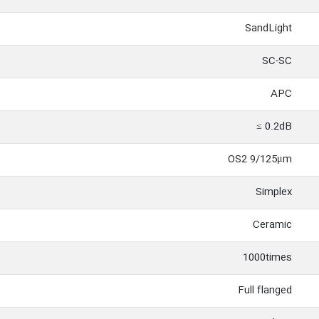
SandLight
SC-SC
APC
0.2dB ≥
OS2 9/125μm
Simplex
Ceramic
1000times
Full flanged