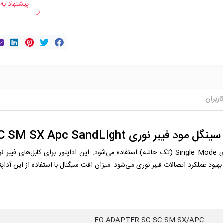
پیشنهاد به
اربران
ل مود فیبر نوری SC SC SM SX Apc SandLight
بود عملکرد اتصالات فیبر نوری می‌شود. میزان افت سیگنال با استفاده از این آداپتور 0.2dB ≥ می‌با
FO ADAPTER SC-SC-SM-SX/APC