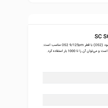
SC-SC-SM-DX-Upc دارای شکل ظاهری Duplex با کانکتور SC است که برای اتصال کابل‌های فیبر نوری سینگل مود (OS2) با قطر OS2 9/125μm مناسب است.