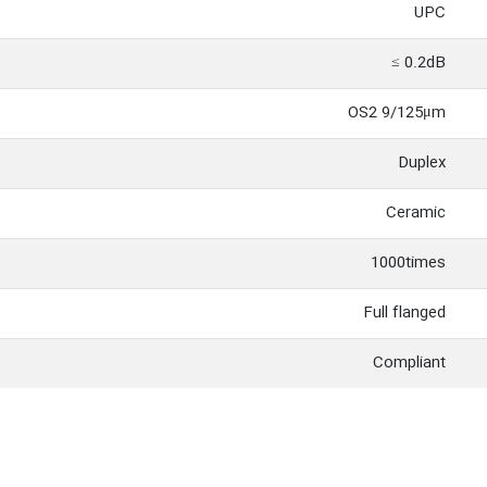
UPC
0.2dB ≥
OS2 9/125μm
Duplex
Ceramic
1000times
Full flanged
Compliant