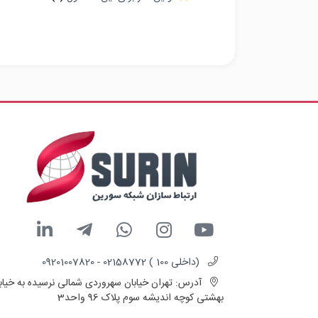
(داخلی 100 ) 02158772 - 09201007820
آدرس:
تهران خیابان سهروردی شمالی نرسیده به خیاب
بهشتی کوچه اندیشه سوم پلاک 96 واحد3