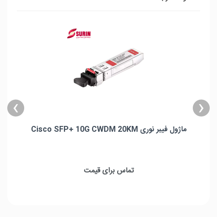
›
‹
ماژول فیبر نوری Cisco SFP+ 10G CWDM 20KM
ماژول فیبر نوری Cisco SFP+ 10G CWDM 20KM
حداکثر پهنای باند : 11.0957Gbps
تماس برای قیمت
طول موج : 1270nm
حداکثر فاصله : 20km