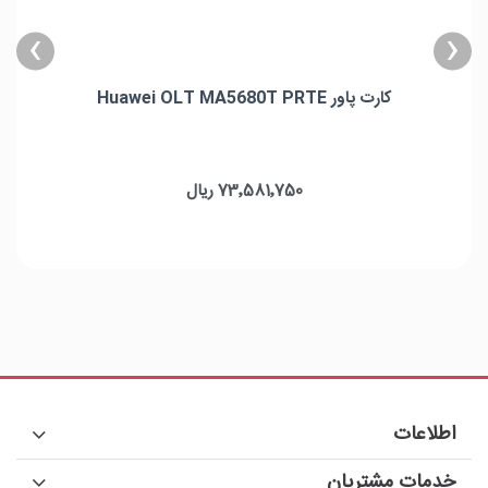
›
‹
کارت پاور Huawei OLT MA5680T PRTE
73٬581٬750 ریال
اطلاعات
خدمات مشتریان