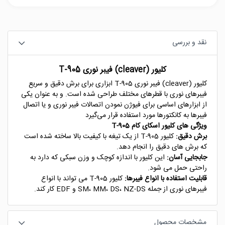
نقد و بررسی
کلیور (cleaver) فیبر نوری T-905
کلیور (cleaver) فیبر نوری T-905 ابزاری برای برش دقیق و سریع
فیبرهای نوری با قطرهای مختلف طراحی شده است. و به عنوان یکی
از ابزارهای اساسی برای فیوژن نمودن اتصالات فیبر نوری و یا اتصال
فیبرها به کانکتورها مورد استفاده قرار می‌گیرد
ویژگی های کلیور اسکای کام T-905
برش دقیق:
کلیور T-905 از یک تیغه با کیفیت بالا ساخته شده است
که برش های دقیق را انجام دهد.
جابجایی آسان:
این کلیور با اندازه کوچک و وزن سبکی که دارد به
راحتی حمل می شود.
قابلیت استفاده با انواع فیبرها:
کلیور T-905 می تواند با انواع
فیبرهای نوری از جمله SM، MM، DS، NZ-DS و EDF کار کند.
مشخصات محصول