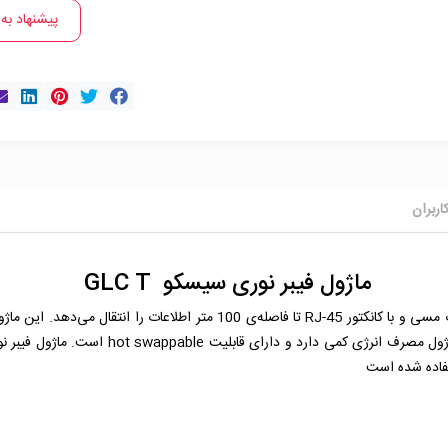
پیشنهاد به
اربران
ماژول فیبر نوری سیسکو GLC T