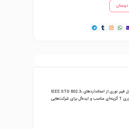
 دوستان
ماژول فیبر نوری سیسکو GLC T از طریق اتصالات مسی و با کانکتور RJ-45 تا فاصله‌ی 100 متر اطلاعات را انتقال می‌دهد. این ماژول فیبر نوری از استانداردهای IEEE STD 802.3،
802.3ab و SFP MSA پشتیبانی می‌کند. این ماژول مصرف انرژی کمی دارد و دارای قابلیت hot swappable است. ماژول فیبر نوری T گزینه‌ای مناسب و ایده‌آل برای شرکت‌هایی