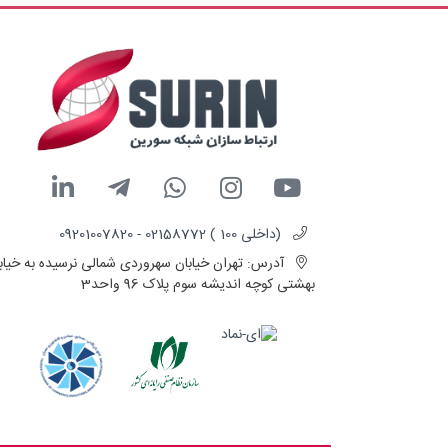
(داخلی 100 ) 02158772 - 09201007820
آدرس:
تهران خیابان سهروردی شمالی نرسیده به خیاب
بهشتی کوچه اندیشه سوم پلاک 96 واحد3