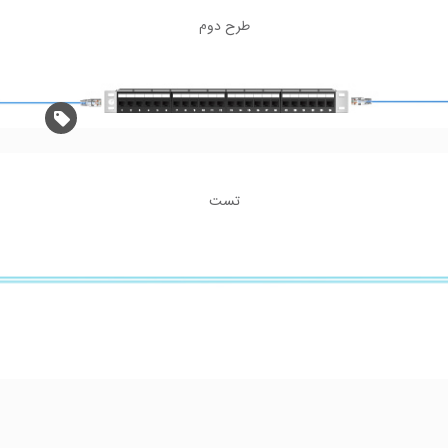
طرح دوم

تست