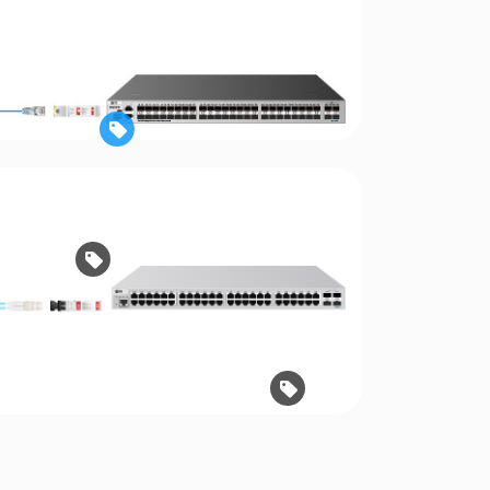


