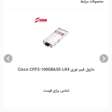
محصولات مرتبط
›
‹
ماژول فیبر نوری Cisco CFP2-100GBASE-LR4
ماژول فیبر نوری Cisco CFP2-100GBASE-LR4
حداکثر پهنای باند : 112Gbps
تماس برای قیمت
طول موج : 1295.56nm, 1300.05nm, 1304.58nm,
1309.14nm
حداکثر فاصله : 10km