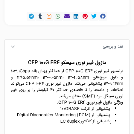
نقد و بررسی
ماژول فیبر نوری سیسکو CFP 100G ER4
ترنسیور فیبر نوری CFP 100G ER4 از حداکثر پهنای باند 103.1Gbps
و طول موج‌های 1295.56nm، 1300.05nm، 1304.58nm و
1309.14nm پشتیبانی می‌کند. ماژول فیبر نوری CFP ER4 می‌تواند
اطلاعات و داده‌ها را تا فاصله‌ی حداکثر 40 کیلومتر را بر روی فیبر
نوری سینگل مود (SMF) منتقل می‌کند.
ویژگی ماژول فیبر نوری CFP 100G ER4:
پشتیبانی از اترنت 100GBASE
پشتیبانی از Digital Diagnostics Monitoring (DOM)
پشتیبانی از کانکتور LC duplex