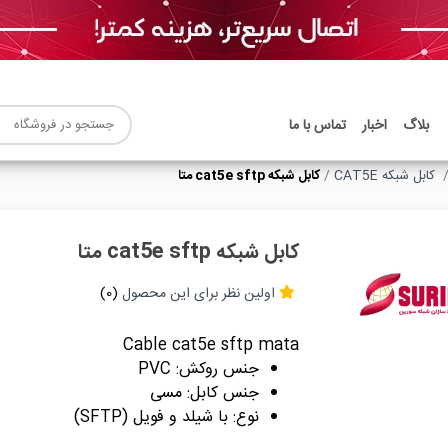
بلاگ
اخبار
تماس با ما
کابل شبکه CAT5E
کابل شبکه cat5e sftp متا
کابل شبکه cat5e sftp متا
اولین نظر برای این محصول
(0)
Cable cat5e sftp mata
جنس روکش
:
PVC
جنس کابل
:
مسی
نوع
:
با شیلد و فویل (SFTP)