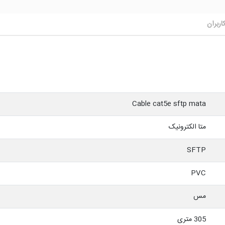
اربران
Cable cat5e sftp mata
متا الکترونیک
SFTP
PVC
مس
305 متری