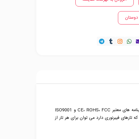
 دوستان
کريمپ 6 سانتی متر 12 رنگ، محصولی با کیفیت و مناسب برای استفاده در سیستم های FTTH است. این کریمپ دارای گواهینامه های معتبر CE، ROHS، FCC و ISO9001
ن محصول دارای 12 رنگ است و باتوجه به رنگ هایی که تارهای فیبرنوری دارد می توان برای هر تار از