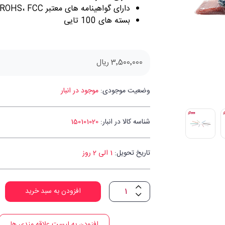
دارای گواهینامه های معتبر CE، ROHS، FCC و ISO9001
بسته های 100 تایی
3٬500٬000 ریال
وضعیت موجودی:
موجود در انبار
شناسه کالا در انبار:
150101020
تاریخ تحویل:
1 الی 2 روز
افزودن به سبد خرید
افزودن به لیست علاقه مندی ها