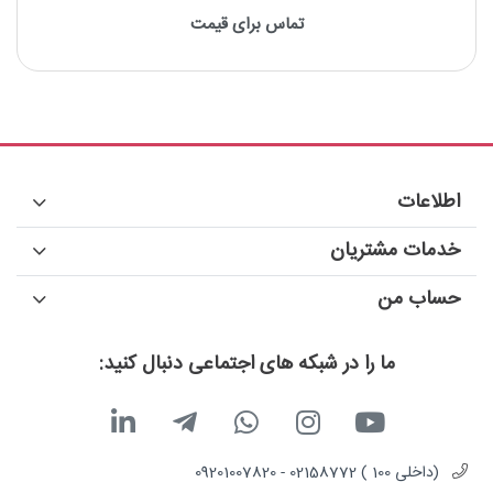
تماس برای قیمت
کابل RG59 از یک هسته مرکزی مسی یا آلومینیومی تشکیل شده
دارای یک لایه شیلد فلزی است
انعطاف‌پذیری بالایی دارد
انتقال سیگنال‌های ویدئویی و RF در مسافت‌های کوتاه تا متوسط
اطلاعات
خدمات مشتریان
حساب من
ما را در شبکه های اجتماعی دنبال کنید:
(داخلی 100 ) 02158772 - 09201007820