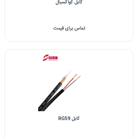
کابل کواکسیال
تماس برای قیمت
کابل RG59
کابل RG59