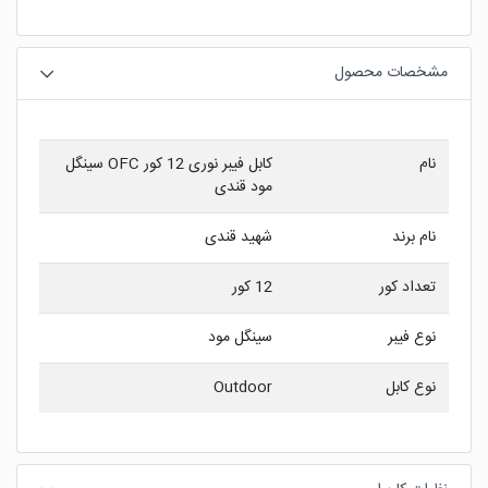
مشخصات محصول
نام
کابل فيبر نوری 12 کور OFC سينگل
مود قندی
نام برند
شهید قندی
تعداد کور
12 کور
نوع فیبر
سینگل مود
نوع کابل
Outdoor