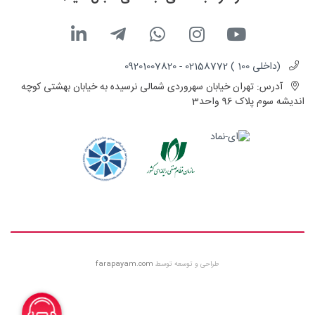
(داخلی 100 ) 02158772 - 09201007820
آدرس:
تهران خیابان سهروردی شمالی نرسیده به خیابان بهشتی کوچه
اندیشه سوم پلاک 96 واحد3
طراحی و توسعه توسط
farapayam.com