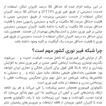
در این برنامه الزام شده که حداقل 50 درصد کاربران امکان استفاده از
خدمت دسترسی از طریق فیبر نوری (FTTP) و حداکثر 50 درصد کاربران
امکان استفاده از خدمت دسترسی پرسرعت از طریق دسترسی سیمی با
قابلیت حداقل سرعت 50 مگابیت بر ثانیه و دسترسی رادیویی مجاز با قابلیت
حداقل سرعت 30 مگابیت بر ثانیه را داشته باشند؛ کاربران سرویس دسترسی
مبتنی بر فيبر نوری، منازل و کسب‌وکارهای بهره‌بردار آن هستند. همچنین باید
برای حداقل ده درصد کاربران امکان استفاده از خدمت دسترسی از طریق فیبر
نوری با قابليت حداقل سرعت يک گيگابيت ‌بر ثانيه وجود داشته باشد.
چرا شبکه فیبر نوری کشور مهم است؟
اگر از مزایای فنی فیبر نوری که شامل سرعت، ظرفیت، امنیت و ... می‌شوند
بگذریم، نوسازی زیرساخت ارتباطی کشور مبتنی بر فیبر نوری منجر به افزایش
پایداری و ارائه SLA قابل قبول برای کاربران خانگی و تجاری ایران خواهد
بود. همچنین رخدادهای طبیعی مختلف مانند سیل، زلزله و ... و دستیابی به
شاخص‌ها پدافند غیرعامل دو دلیل مهم برای جایگزینی زیرساخت فعلی با
زیرساختی مدرن و منعطف تر مانند فیبر نوری است.
تکنولوژی فیبرنوری همچنان مسیر پیشرفت را طی می‌کند و هر روز شاهد
ارتقاء پارامترهای کمی و کیفی آن می‌باشیم لذا این مهم یادآور می‌سازد که
فرایند نصب، نگهداشت و بهبود این زیرساخت باید با رشد تکنولوژی همسو
شده تا کاربران کشور عزیزمان از قافله ارتباطات و سرویس‌های پشتیبان سایر