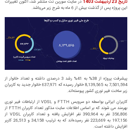
تاریخ 23 اردیبهشت 1403
در سایت سورین نت منتشر شد، اکنون تغییرات
این پروژه پس از گذشت بیش از 6 ماه به شرح زیر می‌باشد.
پیشرفت پروژه از 38% به 41% رشد 3 درصدی داشته و تعداد خانوار از
7,501,594 به 8,139,565 خانوار رسیده که 637,971 خانوار جدید به کاربران
زیر ساخت فیبر نوری کشور پیوسته‌اند.
کاربران ایرانی بواسطه دو سرویس FTTH و VDSL از ارتباطات فیبر نوری
بهرمند می شوند که بر اساس اطلاعات سایت مذکور تعداد کاربران FTTH از
356,806 نفر به 390,964 نفر افزایش یافته و تعداد کاربران VDSL از
197,156 به 223,669 نفر رسیده‌اند که به ترتیب 34,158 و 26,513 کاربر
افزایش داشته است.