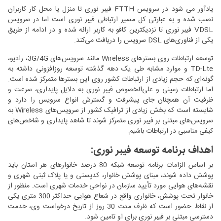
یادآور می شود در سرویس FTTH فیبر نوری تا منزل یا محل کار کاربران
نصب شده و به عبارتی کل مسیر ارتباطی فیبر نوری است اما در سرویس
VDSL فیبر نوری تا نزدیکترین کافو به کاربر ارائه شده و در ادامه از طریق
یکی از فناوری‌های DSL سرویس را دریافت می‌کند.
توسعه ارتباطات روی بسترهای Wireless مانند سرویس‌های 3G/4G، رادیو،
TD-Lte و موارد مشابه طی یک دهه گذشته توسعه روزافزونی داشته به
گونه‌ای که حجم زیادی از ارتباطات کشور روی این بسترها متمرکز شده است.
اما ارتباطات زمینی و علی‌الخصوص فیبر نوری به دلایل پایداری، سرعت و
ظرفیت آن همچنان جای پیشرفت و گسترش انواع سرویس را دارد و
شایسته است که بخش زیادی از ترافیک کشور از سرویس‌های Wireless به
سرویس‌های مبتنی بر فیبر نوری متمرکز شوند تا شاهد پایداری و شاخص‌های
کیفی مناسبی در ارتباطات باشیم.
اهداف برنامه توسعه فیبر نوری:
بر اساس الزامات برنامه توسعه شبکه 80 درصد خانوارهای هر استان بايد
پوشش داده شوند، مبنای پوشش خانوار، کدپستی و يا پلاک ثبتی شهری و
نقشه‌های هوایی مورد تأیید سازمان در نواحی خدمات شهری است. منظور از
خانوار تحت پوشش، خانواری واقع در شعاع هوایی حداکثر 300 متری يکی
از نقاط حضور است که ظرف مدت 30 روز از تاريخ درخواست وی، خدمت
دسترسی مبتنی بر فيبر نوری برای او تامين شود.