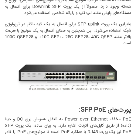
معناست که سلسله مراتب سوئیچ هم بصورت سوئیچ‌های دسترسی، توزیع و
هسته وجود دارد. معمولاً از یک پورت Downlink SFP برای اتصال به
دستگاه‌های پایانی مانند لپ تاپ و رایانه شخصی استفاده می‌شود.
بنابراین یک پورت SFP uplink برای اتصال به یک لایه بالاتر در توپولوژی
شبکه استفاده می‌شود. این همچنین به معنای اتصال به یک سوئیچ با سرعت
بالاتر مانند 10G SFP+، 25G SFP28، 40G QSFP+ و 100G QSFP28
است.
پورت‌های SFP PoE:
PoE مخفف Power over Ethernet به انتقال همزمان برق DC و دیتا
(داده) از طریق کابل‌های اترنت اشاره دارد. به بیان ساده، یک پورت SFP
PoE نیز یک پورت RJ45 با عملکرد PoE است تا سوئیچ‌های PoE را قادر