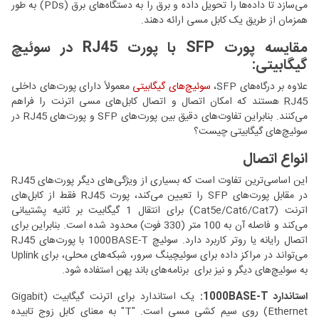
می‌سازد تا داده‌ها را تحویل داده و برق را به دستگاه‌های برق (PDs) به طور
همزمان از طریق یک کابل مسی ارائه دهند.
مقایسه پورت SFP با پورت RJ45 در سوئیچ
گیگابیتی:
علاوه بر درگاه‌های SFP،
سوئیچ‌های گیگابیتی
معمولاً دارای پورت‌های داخلی
RJ45 هستند که امکان اتصال و اتصال کابل‌های مسی اترنت را فراهم
می‌کنند. بنابراین تفاوت‌های دقیق بین پورت‌های SFP و پورت‌های RJ45 در
سوئیچ‌های گیگابیتی چیست؟
انواع اتصال
این اساسی‌ترین تفاوت است که بسیاری از ویژگی‌های دیگر پورت‌های RJ45
در مقابل پورت‌های SFP را تعیین می‌کند، پورت RJ45 فقط از کابل‌های
اترنت (Cat5e/Cat6/Cat7) برای انتقال 1 گیگابیت بر ثانیه پشتیبانی
می‌کند و فاصله آن به 100 متر (330 فوت) محدود شده است. بنابراین برای
اتصال رایانه یا روتر کاربرد دارد. سوئیچ 1000BASE-T با پورت‌های RJ45
می‌تواند در مراکز داده برای سوئیچینگ سرور، شبکه‌های محلی، برای Uplink
به سوئیچ‌های دیگر و نیز برای برنامه‌های باند پهن استفاده شود.
استاندارد
1000BASE-T
:
یک استاندارد برای اترنت گیگابیت (Gigabit
Ethernet) روی سیم کشی مسی است. "T" به معنای کابل زوج تابیده