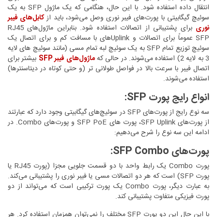
انتقال داده استفاده شود. با این حال، هنگامی که یک ماژول SFP به یک
سوئیچ گیگابیتی با پورت‌های فیبر نوری وصل می‌شود، باید از
کابل‌های فیبر
نوری
برای پشتیبانی از اتصالات استفاده شود. بنابراین ماژول‌های RJ45
SFP عموماً برای اتصالات و Uplinkهای با مسافت کم و برای اتصال یک
سوئیچ توزیع تمام SFP به یک سوئیچ لبه تمام مسی (مانند سوئیچ های لایه
3 به لایه 2) استفاده می‌شوند. در حالی که
ماژول‌های فیبر SFP
بیشتر برای
اتصال فیبر با سرعت بالا در فواصل طولانی تر (و حتی کوتاه در دیتاسنترها)
استفاده می‌شوند.
انواع رایج پورت SFP:
سه نوع رایج از پورت‌های SFP در سوئیچ‌های گیگابیتی وجود دارد که عبارتند
از پورت‌های SFP Uplink، پورت های SFP PoE و پورت‌های Combo. در
ادامه این سه نوع را شرح می‌دهیم:
پورت‌های SFP Combo:
پورت Combo یک رابط واحد با دو قسمت جلویی مجزا (پورت RJ45 یا
پورت SFP) است که هر دو اتصالات مسی یا فیبر نوری را پشتیبانی می‌کند.
به عبارت دیگر، پورت Combo یک پورت ترکیبی است که می‌تواند از دو
پورت فیزیکی متفاوت پشتیبانی کند.
با این حال این دو پورت SFP مختلف را نمی‌توان همزمان استفاده کرد. هر