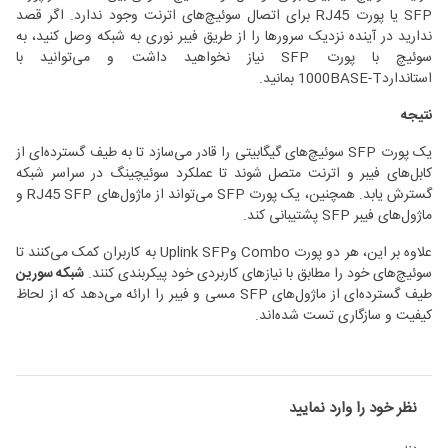
SFP یا پورت RJ45 برای اتصال سوئیچ‌های اترنت وجود ندارد. اگر قصد
ندارید در آینده نزدیک سرورها را از طریق فیبر نوری به شبکه وصل کنید، به
سوئیچ با پورت SFP نیاز نخواهید داشت و می‌توانید با
استاندارد1000BASE-T بمانید.
نتیجه
یک پورت SFP سوئیچ‌های گیگابیتی را قادر می‌سازد تا به طیف گسترده‌ای از
کابل‌های فیبر و اترنت متصل شوند تا عملکرد سوئیچینگ در سراسر شبکه
گسترش یابد. همچنین، یک پورت SFP می‌تواند از ماژول‌های RJ45 SFP و
ماژول‌های فیبر SFP پشتیبانی کند.
علاوه بر این، هر دو پورت Combo وUplink SFP به کاربران کمک می‌کنند تا
سوئیچ‌های خود را مطابق با نیازهای کاربردی خود پیکربندی کنند.
شبکه سورین
طیف گسترده‌ای از ماژول‌های SFP مسی و فیبر را ارائه می‌دهد که از لحاظ
کیفیت و سازگاری تست شده‌اند.
نظر خود را وارد نمایید