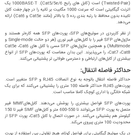
(Twisted-Pair) است (کابل های رایج Cat5/5e/6). 1000BASE-T یک
اترنت گیگابیتی است که سرعت 1000 مگابیت بر ثانیه را در چهار جفت کابل
تابیده بدون محافظ با رتبه بندی رده 5 یا بالاتر (مانند Cat5e و Cat6) ارائه
می‌دهد.
از نظر کاربردی در سوئیچ‌های SFP، پورت‌های SFP همه کاره‌تر هستند و
ماژول‌های SFP فیبر را با کابل‌های فیبر نوری (هر دو حالت Single-mode و
Multimode) و همچنین ماژول‌های SFP مسی با کابل های Cat5e ،Cat6
،Cat7 ،Cat8 را می‌پذیرند. این بدان معناست که پورت‌های SFP از انواع
بیشتری از کابل‌های ارتباطی و دسترسی طولانی تر پشتیبانی می‌کنند.
حداکثر فاصله انتقال:
حداکثر فاصله انتقال باتوجه به نوع اتصالات RJ45 و SFP متغییر است.
پورت‌های RJ45 حداکثر فاصله 100 متری را پشتیبانی می‌کنند که برای یک
شبکه خانگی یا اداری کوچک کاملا مناسب است.
پورت‌های SFP فواصل بیشتری را پوشش می‌دهند. کابل‌هایMMF فیبر
متصل به پورت SFP می‌توانند تا 550-600 متر و کابل‌های SMF فیبر تا 150
کیلومتر هم پشتیبانی می‌کنند. در صورت اتصال با کابل Cat5، پورت SFP از
محدودیت 100 متری پیروی می‌کند.
در یک سوئیچ گیگابیتی برای فواصل کوتاه، هیچ تفاوتی بین استفاده از پورت