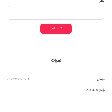
نظر:
ثبت نظر
نظرات
مهمان
1402/12/19 22:03
👍👍🙏🙏🌷🌷