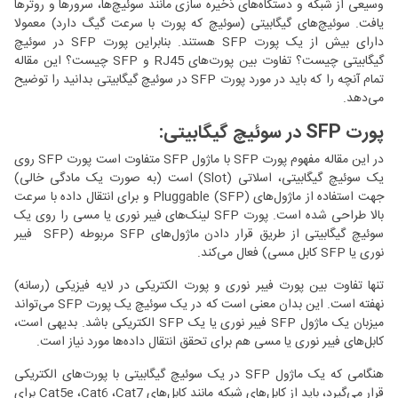
وسیعی از شبکه و دستگاه‌های ذخیره سازی مانند سوئیچ‌ها، سرورها و روترها
یافت. سوئیچ‌های گیگابیتی (سوئیچ که پورت با سرعت گیگ دارد) معمولا
دارای بیش از یک پورت SFP هستند. بنابراین پورت SFP در سوئیچ
گیگابیتی چیست؟ تفاوت بین پورت‌های RJ45 و SFP چیست؟ این مقاله
تمام آنچه را که باید در مورد پورت SFP در سوئیچ گیگابیتی بدانید را توضیح
می‌دهد.
پورت SFP در سوئیچ گیگابیتی:
در این مقاله مفهوم پورت SFP با ماژول SFP متفاوت است پورت SFP روی
یک سوئیچ گیگابیتی، اسلاتی (Slot) است (به صورت یک مادگی خالی)
جهت استفاده از ماژول‌های Pluggable (SFP) و برای انتقال داده با سرعت
بالا طراحی شده است. پورت SFP لینک‌های فیبر نوری یا مسی را روی یک
سوئیچ گیگابیتی از طریق قرار دادن ماژول‌های SFP مربوطه (SFP فیبر
نوری یا SFP کابل مسی) فعال می‌کند.
تنها تفاوت بین پورت فیبر نوری و پورت الکتریکی در لایه فیزیکی (رسانه)
نهفته است. این بدان معنی است که در یک سوئیچ یک پورت SFP می‌تواند
میزبان یک ماژول SFP فیبر نوری یا یک SFP الکتریکی باشد. بدیهی است،
کابل‌های فیبر نوری یا مسی هم برای تحقق انتقال داده‌ها مورد نیاز است.
هنگامی که یک ماژول SFP در یک سوئیچ گیگابیتی با پورت‌های الکتریکی
قرار می‌گیرد، باید از کابل‌های شبکه مانند کابل‌های Cat5e ،Cat6 ،Cat7 برای