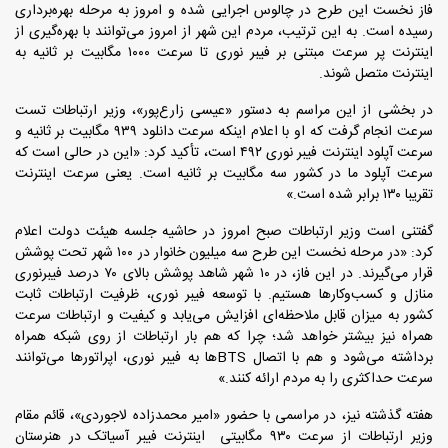
فاز نخست این طرح در چالوس اجرایی شده و امروز به مرحله بهره‌برداری
رسیده است. به این ترتیب، مردم این شهر از امروز می‌توانند با بهره‌گیری از
اینترنت پر سرعت مبتنی بر فیبر نوری تا سرعت ۱۰۰۰ مگابیت بر ثانیه به
اینترنت متصل شوند.
در بخشی از این مراسم به دستور «عیسی زارع‌پور»، وزیر ارتباطات تست
سرعت انجام گرفت که او با اعلام اینکه سرعت دانلود ۹۳۹ مگابیت بر ثانیه و
سرعت آپلود اینترنت فیبر نوری ۴۹۲ است، تأکید کرد: «این در حالی است که
سرعت آپلود ما در کشور سه مگابیت بر ثانیه است. یعنی سرعت اینترنت
تقریبا ۱۳۰ برابر شده است.»
گفتنی است وزیر ارتباطات صبح امروز در حاشیه جلسه هیئت دولت اعلام
کرد: «در مرحله نخست این طرح سه میلیون خانوار در ۱۰۰ شهر تحت پوشش
قرار می‌گیرند. در این فاز، در ۱۰ شهر شاهد پوشش بالای ۷۰ درصد فیبرنوری
منازل و کسب‌وکارها هستیم. با توسعه فیبر نوری، ظرفیت ارتباطات ثابت
کشور به میزان قابل ملاحظه‌ای افزایش می‌یابد و کیفیت و ارتباطات سرعت
همراه نیز بیشتر خواهد شد؛ چرا که هم بار ارتباطات از روی شبکه همراه
برداشته می‌شود و هم با اتصال BTSها به فیبر نوری، اپراتورها می‌توانند
سرعت حداکثری را به مردم ارائه کنند.»
هفته گذشته نیز، در مراسمی با حضور «امیر محمدزاده لاجوردی»، قائم مقام
وزیر ارتباطات از سرعت ۹۳۰ مگابیتی اینترنت فیبر آسیاتک در هنرستان