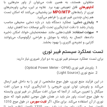
متفاوتی هستند، به همین علت می‌توان از پاور مترهایی با
آداپتورهای
قابل تعویض بهره برد. علاوه بر این، برخی پاورمترهای
نوری از رابط‌های
MPO/MTP
نیز پشتیبانی می‌کنند که امکان تست
هم ‌زمان چندین فیبر نوری را فراهم می‌آورد.
پایداری دمایی:
عملکرد دستگاه باید در بازه دمایی محیطی مناسب
پایدار باشد تا دقت اندازه‌گیری تحت تأثیر نوسانات دما کاهش نیابد.
سهولت استفاده:
قابلیت‌هایی مانند صفحه‌نمایش خوانا، امکان ذخیره
داده‌ها، اتصال به رایانه یا موبایل و طراحی ارگونومیک می‌توانند
کارایی و تجربه‌ی کاربری را بهبود بخشد.
تست عملکرد سیستم فیبر نوری
برای تست عملکرد سیستم فیبر نوری، به دو ابزار ضروری نیاز دارید:
پاورمتر فیبر نوری (Optical Power Meter - OPM)
منبع نوری (Light Source)
در این فرآیند منبع نوری، طول موج مشخصی از نور را به داخل فیبر ارسال
می‌کند و پاورمتر، توان نوری خروجی را اندازه‌گیری کرده و میزان افت
سیگنال را تعیین می‌کند. از آنجا که میزان افت سیگنال در فیبر نوری وابسته
به طول موج است، پاور متر باید در همان طول موجی تنظیم شود که منبع
نوری از آن استفاده می‌کند. برای مثال، اگر
لایت سورس
در طول موج 1310
نانومتر عمل می‌کند، پاور متر نیز باید روی 1310 نانومتر تنظیم شود تا