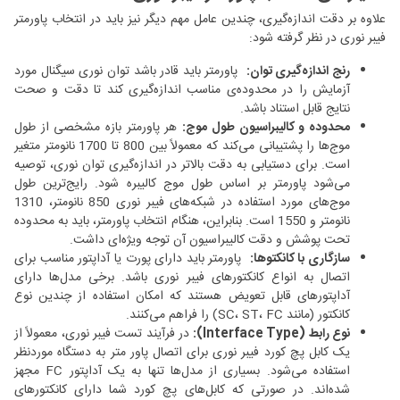
علاوه بر دقت اندازه‌گیری، چندین عامل مهم دیگر نیز باید در انتخاب پاورمتر
فیبر نوری در نظر گرفته شود:
رنج اندازه‌گیری توان:
پاورمتر باید قادر باشد توان نوری سیگنال مورد
آزمایش را در محدوده‌ی مناسب اندازه‌گیری کند تا دقت و صحت
نتایج قابل استناد باشد.
محدوده و کالیبراسیون طول موج:
هر پاورمتر بازه مشخصی از طول
موج‌ها را پشتیبانی می‌کند که معمولاً بین 800 تا 1700 نانومتر متغیر
است. برای دستیابی به دقت بالاتر در اندازه‌گیری توان نوری، توصیه
می‌شود پاورمتر بر اساس طول موج کالیبره شود. رایج‌ترین طول
موج‌های مورد استفاده در شبکه‌های فیبر نوری 850 نانومتر، 1310
نانومتر و 1550 است. بنابراین، هنگام انتخاب پاورمتر، باید به محدوده
تحت پوشش و دقت کالیبراسیون آن توجه ویژه‌ای داشت.
سازگاری با کانکتوها:
پاورمتر باید دارای پورت یا آداپتور مناسب برای
اتصال به انواع کانکتورهای فیبر نوری باشد. برخی مدل‌ها دارای
آداپتورهای قابل تعویض هستند که امکان استفاده از چندین نوع
کانکتور (مانند SC، ST، FC) را فراهم می‌کنند.
نوع رابط (Interface Type):
در فرآیند تست فیبر نوری، معمولاً از
یک کابل پچ کورد فیبر نوری برای اتصال پاور متر به دستگاه موردنظر
استفاده می‌شود. بسیاری از مدل‌ها تنها به یک آداپتور FC مجهز
شده‌اند. در صورتی که کابل‌های پچ کورد شما دارای کانکتورهای