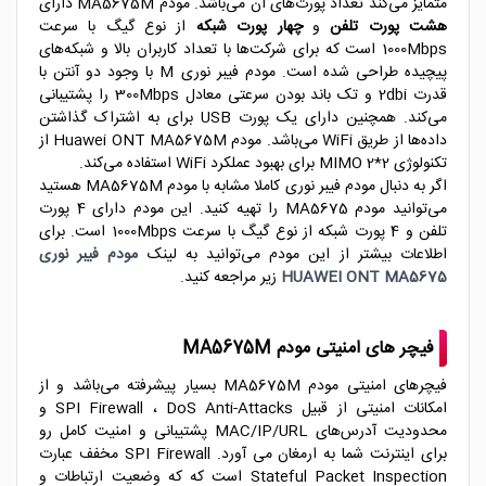
متمایز می‌کند تعداد پورت‌های آن می‌باشد. مودم MA5675M دارای
هشت پورت تلفن
و
چهار پورت شبکه
از نوع گیگ با سرعت
1000Mbps است که برای شرکت‌ها با تعداد کاربران بالا و شبکه‌های
پیچیده طراحی شده است. مودم فیبر نوری M با وجود دو آنتن با
قدرت 2dbi و تک باند بودن سرعتی معادل 300Mbps را پشتیبانی
می‌کند. همچنین دارای یک پورت USB برای به اشتراک گذاشتن
داده‌ها از طریق WiFi می‌باشد. مودم Huawei ONT MA5675M از
تکنولوژی MIMO 2*2 برای بهبود عملکرد WiFi استفاده می‌کند.
اگر به دنبال مودم فیبر نوری کاملا مشابه با مودم MA5675M هستید
می‌توانید مودم MA5675 را تهیه کنید. این مودم دارای 4 پورت
تلفن و 4 پورت شبکه از نوع گیگ با سرعت 1000Mbps است. برای
اطلاعات بیشتر از این مودم می‌توانید به لینک
مودم فیبر نوری
HUAWEI ONT MA5675
زیر مراجعه کنید.
فیچر های امنیتی مودم MA5675M
فیچرهای امنیتی مودم MA5675M بسیار پیشرفته می‌باشد و از
امکانات امنیتی از قبیل SPI Firewall ، DoS Anti-Attacks و
محدودیت آدرس‌های MAC/IP/URL پشتیبانی و امنیت کامل رو
برای اینترنت شما به ارمغان می آورد. SPI Firewall مخفف عبارت
Stateful Packet Inspection است که که وضعیت ارتباطات و