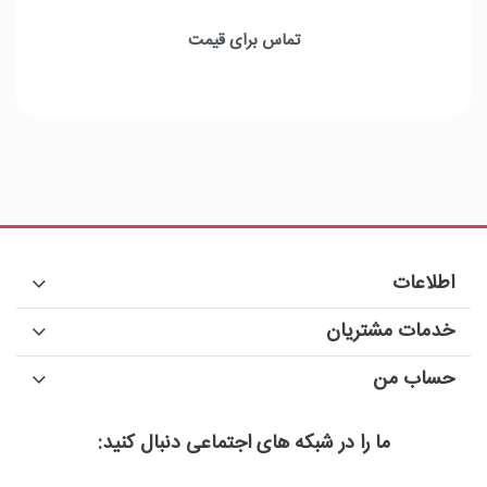
مودم فیبر نوری Huawei EchoLife HG8546M ONT
تعداد پورت تلفن: 1 عدد
تماس برای قیمت
تعداد پورت شبکه: 4 عدد
تعداد USB پورت : 1 عدد
سرعت پورت شبکه : 3 عدد فست - 1 عدد گیگ
باند فرکانسی : تک باند
اطلاعات
خدمات مشتریان
حساب من
ما را در شبکه های اجتماعی دنبال کنید: