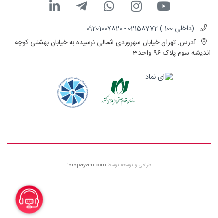
(داخلی 100 ) 02158772 - 09201007820
آدرس:
تهران خیابان سهروردی شمالی نرسیده به خیابان بهشتی کوچه
اندیشه سوم پلاک 96 واحد3
طراحی و توسعه توسط
farapayam.com