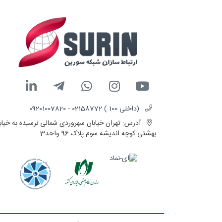
(داخلی 100 ) 02158772 - 09201007820
آدرس:
تهران خیابان سهروردی شمالی نرسیده به خیاب
بهشتی کوچه اندیشه سوم پلاک 96 واحد3