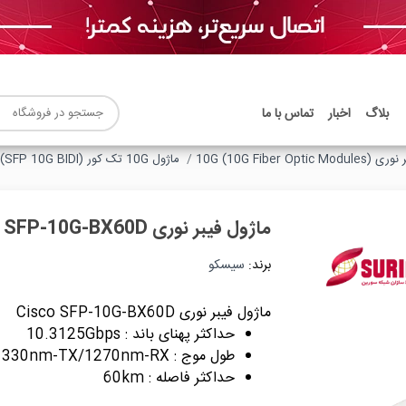
بلاگ
اخبار
تماس با ما
10G (10G Fiber Opt)
ماژول 10G تک کور (SFP 10G BIDI)
ماژول فیبر نوری Cisco SFP-10G-BX60D
برند:
سیسکو
ماژول فیبر نوری Cisco SFP-10G-BX60D
حداکثر پهنای باند : 10.3125Gbps
طول موج : 1330nm-TX/1270nm-RX
حداکثر فاصله : 60km