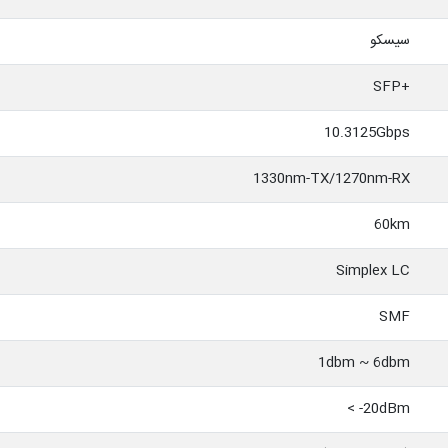
سیسکو
+SFP
10.3125Gbps
1330nm-TX/1270nm-RX
60km
Simplex LC
SMF
1dbm ~ 6dbm
20dBm- >