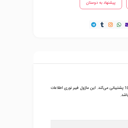
پیشنهاد به دوستان
ماژول فیبر نوری 10G BX 60D از کانکتور Simplex LC و طول موج 1330nm-TX/1270nm-RX با حداکثر پهنای باند 10.3125Gbps پشتیبانی می‌کند. این ماژول فیبر نوری اطلاعات