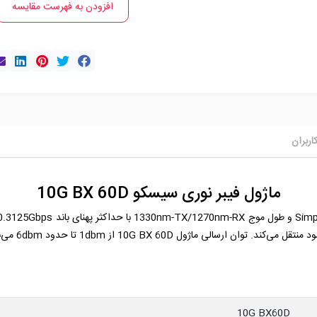
افزودن به فهرست مقایسه
اربران
ماژول فیبر نوری سیسکو 10G BX 60D
10G BX60D