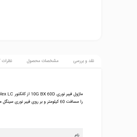
نقد و بررسی
مشخصات محصول
نظرات ک
را مسافت 60 کیلومتر و بر روی فیبر نوری سینگل مود منتقل می‌کند. توان ارسالی ماژول 10G BX 60D از 1dbm تا حدود 6dbm می‌باشد.
نام