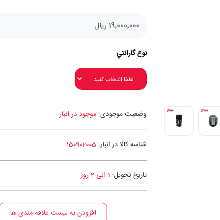
19٬000٬000 ریال
نوع گارانتي
وضعیت موجودی:
موجود در انبار
شناسه کالا در انبار:
150902005
تاریخ تحویل:
1 الی 2 روز
افزودن به لیست علاقه مندی ها