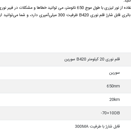
نید.
زری با طول موج 650 نانومتر، می توانید خطاها و مشکلات در فیبر نوری را با دقت بسیار بالا تشخیص دهید.
باتری قابل شارژ قلم نوری B420 ظرفیت 300 میلی‌آمپری 
قلم نوری 20 کیلومتر B420 سورین
سورین
650nm
20km
70+10DB-
قابل شارژ با طرفیت 300MA